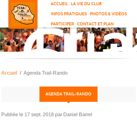
Tri
Panneau de gestion des cookies
ACCUEIL
LA VIE DU CLUB
Clu
INFOS PRATIQUES
PHOTOS & VIDÉOS
de
PARTICIPER
CONTACT ET PLAN
Sai
And
Accueil
Agenda Trail-Rando
AGENDA TRAIL-RANDO
Publiée le
17 sept. 2018
par Daniel Barret