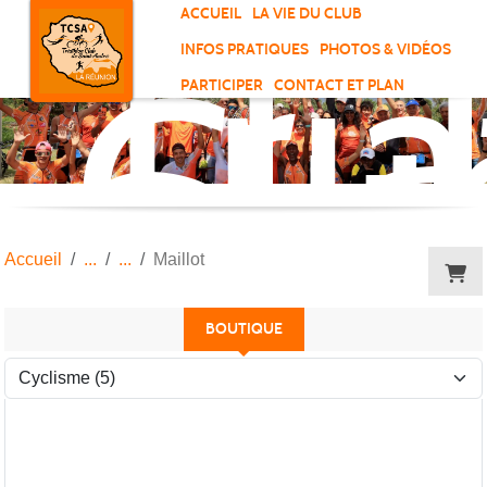
Tri
Panneau de gestion des cookies
ACCUEIL
LA VIE DU CLUB
Clu
INFOS PRATIQUES
PHOTOS & VIDÉOS
de
PARTICIPER
CONTACT ET PLAN
Sai
And
Accueil
Maillot
BOUTIQUE