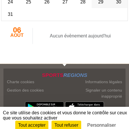
24
25
26
27
28
29
30
31
06
AOÛT
Aucun évènement aujourd'hui
SPORTS
REGIONS
Charte cookies
Informations légales
Gestion des cookies
Signaler un contenu
inapproprié
Ce site utilise des cookies et vous donne le contrôle sur ceux
que vous souhaitez activer
Tout accepter
Tout refuser
Personnaliser
Envie de participer ?
Connexion