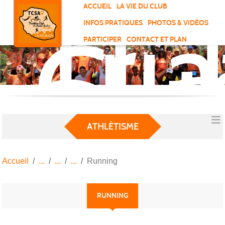
Tri
Panneau de gestion des cookies
ACCUEIL
LA VIE DU CLUB
Clu
INFOS PRATIQUES
PHOTOS & VIDÉOS
de
PARTICIPER
CONTACT ET PLAN
Sai
And
ATHLÉTISME
Accueil
Running
RUNNING