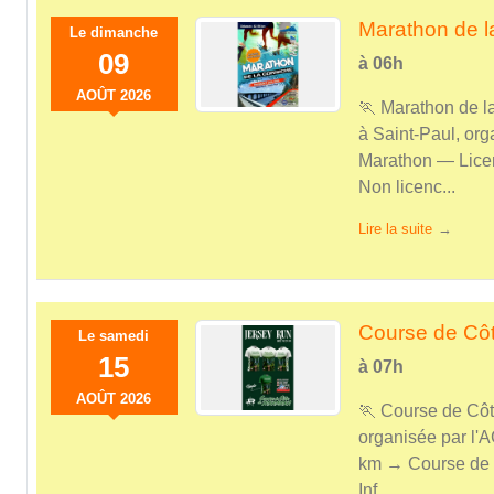
Marathon de l
Le
dimanche
09
à 06h
AOÛT
2026
🏃 Marathon de 
à Saint-Paul, or
Marathon — Lice
Non licenc...
Lire la suite
Course de Cô
Le
samedi
15
à 07h
AOÛT
2026
🏃 Course de Cô
organisée par l'
km → Course de
Inf...