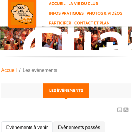
Tri
Panneau de gestion des cookies
ACCUEIL
LA VIE DU CLUB
Clu
INFOS PRATIQUES
PHOTOS & VIDÉOS
de
PARTICIPER
CONTACT ET PLAN
Sai
And
Accueil
Les évènements
LES ÉVÈNEMENTS
Évènements à venir
Évènements passés