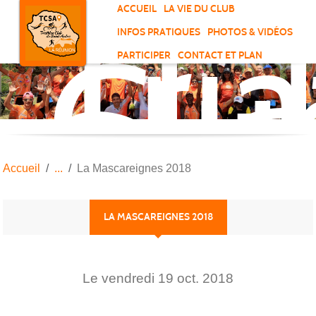
Tri
Panneau de gestion des cookies
ACCUEIL
LA VIE DU CLUB
Clu
INFOS PRATIQUES
PHOTOS & VIDÉOS
de
PARTICIPER
CONTACT ET PLAN
Sai
And
Accueil
La Mascareignes 2018
LA MASCAREIGNES 2018
Le
vendredi
19
oct.
2018