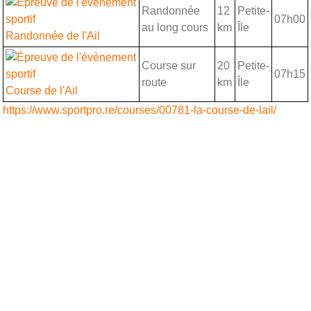
Randonnée
12
Petite-
07h00
au long cours
km
Île
Randonnée de l'Ail
Course sur
20
Petite-
07h15
route
km
Île
Course de l'Ail
https://www.sportpro.re/courses/00781-la-course-de-lail/