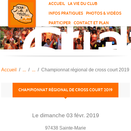
Tri
Panneau de gestion des cookies
ACCUEIL
LA VIE DU CLUB
Clu
INFOS PRATIQUES
PHOTOS & VIDÉOS
de
PARTICIPER
CONTACT ET PLAN
Sai
And
Accueil
Championnat régional de cross court 2019
CHAMPIONNAT RÉGIONAL DE CROSS COURT 2019
Le
dimanche
03
févr.
2019
97438
Sainte-Marie