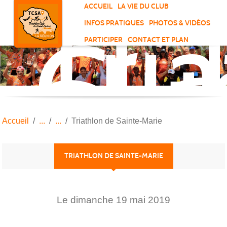
Tri
Panneau de gestion des cookies
ACCUEIL
LA VIE DU CLUB
Clu
INFOS PRATIQUES
PHOTOS & VIDÉOS
de
PARTICIPER
CONTACT ET PLAN
Sai
And
Accueil
Triathlon de Sainte-Marie
TRIATHLON DE SAINTE-MARIE
Le
dimanche
19
mai
2019