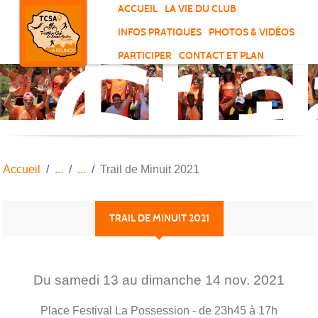
Tri
Panneau de gestion des cookies
ACCUEIL
LA VIE DU CLUB
Clu
INFOS PRATIQUES
PHOTOS & VIDÉOS
de
PARTICIPER
CONTACT ET PLAN
Sai
And
Accueil
Trail de Minuit 2021
TRAIL DE MINUIT 2021
Du
samedi
13
au
dimanche
14
nov.
2021
Place Festival
La Possession
- de 23h45 à 17h