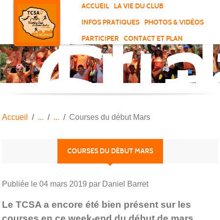
Tri
Panneau de gestion des cookies
ACCUEIL
LA VIE DU CLUB
Clu
INFOS PRATIQUES
PHOTOS & VIDÉOS
de
PARTICIPER
CONTACT ET PLAN
Sai
And
Accueil
Courses du début Mars
COURSES DU DÉBUT MARS
Publiée le
04 mars 2019
par Daniel Barret
Le TCSA a encore été bien présent sur les
courses en ce week-end du début de mars