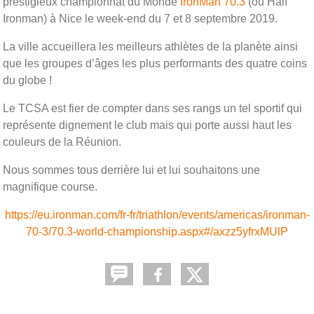
prestigieux championnat du Monde
IronMan 70.3
(ou Half
Ironman) à Nice le week-end du 7 et 8 septembre 2019.
La ville accueillera les meilleurs athlètes de la planète ainsi
que les groupes d’âges les plus performants des quatre coins
du globe !
Le TCSA est fier de compter dans ses rangs un tel sportif qui
représente dignement le club mais qui porte aussi haut les
couleurs de la Réunion.
Nous sommes tous derrière lui et lui souhaitons une
magnifique course.
https://eu.ironman.com/fr-fr/triathlon/events/americas/ironman-
70-3/70.3-world-championship.aspx#/axzz5yfrxMUlP