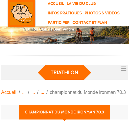
Panneau de gestion des cookies
ACCUEIL
LA VIE DU CLUB
INFOS PRATIQUES
PHOTOS & VIDÉOS
PARTICIPER
CONTACT ET PLAN
TRIATHLON
Accueil
championnat du Monde Ironman 70.3
CHAMPIONNAT DU MONDE IRONMAN 70.3