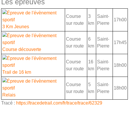
Les épreuves
Course
3
Saint-
17h00
sur route
km
Pierre
3 Km Jeunes
Course
6
Saint-
17h45
sur route
km
Pierre
Course découverte
Course
16
Saint-
18h00
sur route
km
Pierre
Trail de 16 km
Course
5
Saint-
18h00
sur route
km
Pierre
Relais
Tracé :
https://tracedetrail.com/fr/trace/trace/62329