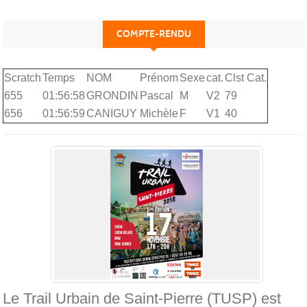
COMPTE-RENDU
Scratch
Temps
NOM
Prénom
Sexe
cat.
Clst Cat.
655
01:56:58
GRONDIN
Pascal
M
V2
79
656
01:56:59
CANIGUY
Michèle
F
V1
40
Le Trail Urbain de Saint-Pierre (TUSP) est