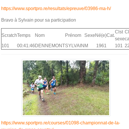
https://www.sportpro.re/resultats/epreuve/03986-ma-h/
Bravo à Sylvain pour sa participation
Clst
Cl
Scratch
Temps
Nom
Prénom
Sexe
Né(e)
Cat.
sexe
ca
101
00:41:46
DENNEMONT
SYLVAIN
M
1961
101
2
https://www.sportpro.re/courses/01098-championnat-de-la-