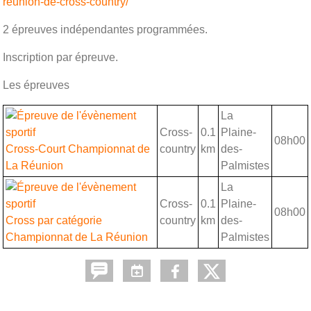
reunion-de-cross-country/
2 épreuves indépendantes programmées.
Inscription par épreuve.
Les épreuves
La
Cross-
0.1
Plaine-
08h00
Cross-Court Championnat de
country
km
des-
La Réunion
Palmistes
La
Cross-
0.1
Plaine-
08h00
Cross par catégorie
country
km
des-
Championnat de La Réunion
Palmistes