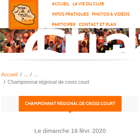
Tri
Panneau de gestion des cookies
ACCUEIL
LA VIE DU CLUB
Clu
INFOS PRATIQUES
PHOTOS & VIDÉOS
de
PARTICIPER
CONTACT ET PLAN
Sai
And
Accueil
Championnat régional de cross court
CHAMPIONNAT RÉGIONAL DE CROSS COURT
Le
dimanche
16
févr.
2020