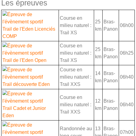
Les épreuves
Course en
25
Bras-
milieu naturel :
06h00
Trail de l'Eden Licenciés
km
Panon
Trail XS
COMP
Course en
25
Bras-
milieu naturel :
06h25
km
Panon
Trail de l'Eden Open
Trail XS
Course en
14
Bras-
milieu naturel :
06h40
km
Panon
Trail découverte Eden
Trail XXS
Course en
12
Bras-
milieu naturel :
06h40
Trail Cadet et Junior
km
Panon
Trail XXS
Eden
Randonnée au
13
Bras-
07h00
long cours
km
Panon