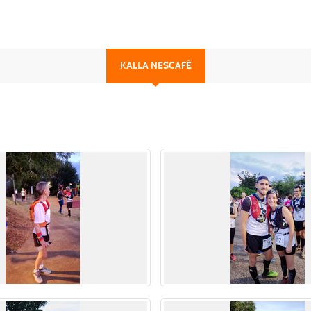
KALLA NESCAFÉ