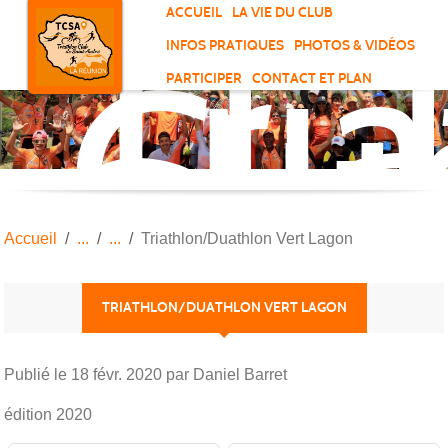
Tri
Panneau de gestion des cookies
ACCUEIL
LA VIE DU CLUB
Clu
INFOS PRATIQUES
PHOTOS & VIDÉOS
de
PARTICIPER
CONTACT ET PLAN
Sai
And
Accueil
Triathlon/Duathlon Vert Lagon
TRIATHLON/DUATHLON VERT LAGON
Publié le
18 févr. 2020
par Daniel Barret
édition 2020