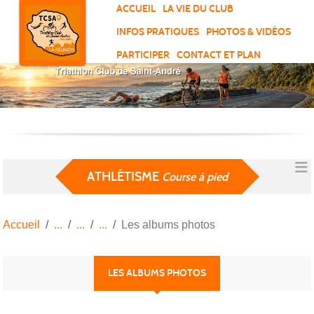
Panneau de gestion des cookies
ACCUEIL
LA VIE DU CLUB
INFOS PRATIQUES
PHOTOS & VIDÉOS
PARTICIPER
CONTACT ET PLAN
ATHLÉTISME
Course à pied
Accueil
Les albums photos
LES ALBUMS PHOTOS