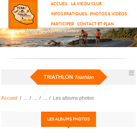
Panneau de gestion des cookies
ACCUEIL
LA VIE DU CLUB
INFOS PRATIQUES
PHOTOS & VIDÉOS
PARTICIPER
CONTACT ET PLAN
TRIATHLON
Triathlon
Accueil
Les albums photos
LES ALBUMS PHOTOS