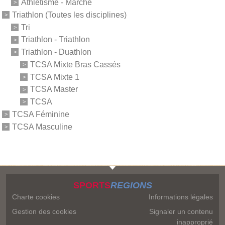
Athlétisme - Marche
Triathlon (Toutes les disciplines)
Tri
Triathlon - Triathlon
Triathlon - Duathlon
TCSA Mixte Bras Cassés
TCSA Mixte 1
TCSA Master
TCSA
TCSA Féminine
TCSA Masculine
SPORTS
REGIONS
Charte cookies
Informations légales
Gestion des cookies
Signaler un contenu
inapproprié