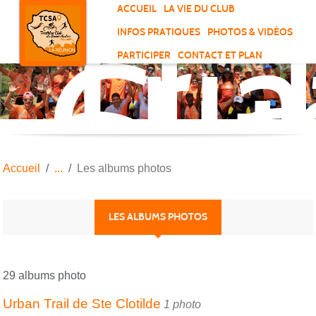
Tri
Panneau de gestion des cookies
ACCUEIL
LA VIE DU CLUB
Clu
INFOS PRATIQUES
PHOTOS & VIDÉOS
de
PARTICIPER
CONTACT ET PLAN
Sai
And
Accueil
Les albums photos
LES ALBUMS PHOTOS
29 albums photo
Urban Trail de Ste Clotilde
1 photo