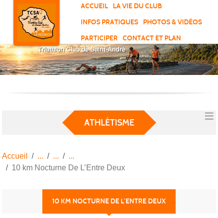
Panneau de gestion des cookies
ACCUEIL
LA VIE DU CLUB
INFOS PRATIQUES
PHOTOS & VIDÉOS
PARTICIPER
CONTACT ET PLAN
ATHLÉTISME
Accueil
10 km Nocturne De L’Entre Deux
10 KM NOCTURNE DE L’ENTRE DEUX