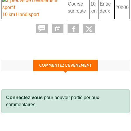
Course
10
Entre
20h00
sur route
km
deux
10 km Handisport
COMMENTEZ L’ÉVÈNEMENT
Connectez-vous
pour pouvoir participer aux
commentaires.