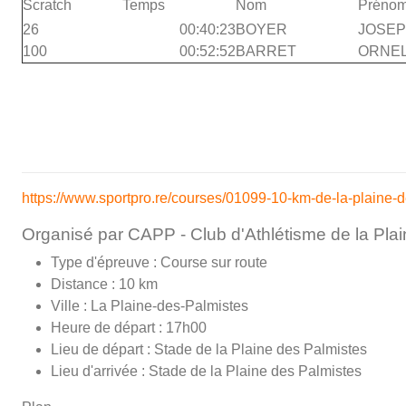
Scratch
Temps
Nom
Préno
26
00:40:23
BOYER
JOSEP
100
00:52:52
BARRET
ORNE
https://www.sportpro.re/courses/01099-10-km-de-la-plaine-d
Organisé par CAPP - Club d'Athlétisme de la Pla
Type d'épreuve : Course sur route
Distance : 10 km
Ville : La Plaine-des-Palmistes
Heure de départ : 17h00
Lieu de départ : Stade de la Plaine des Palmistes
Lieu d'arrivée : Stade de la Plaine des Palmistes