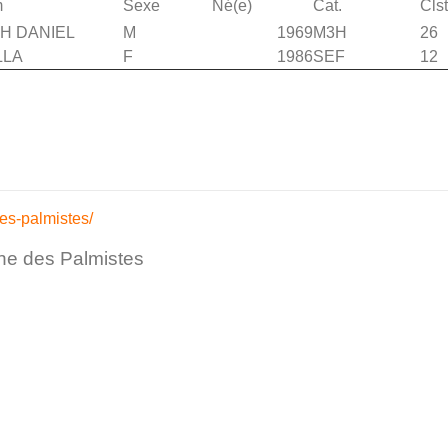
m
Sexe
Né(e)
Cat.
Cls
H DANIEL
M
1969
M3H
26
LLA
F
1986
SEF
12
es-palmistes/
ine des Palmistes