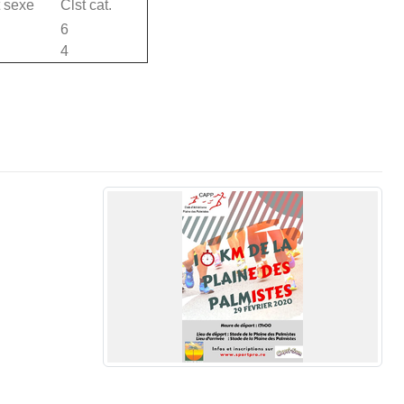
t sexe
Clst cat.
6
4